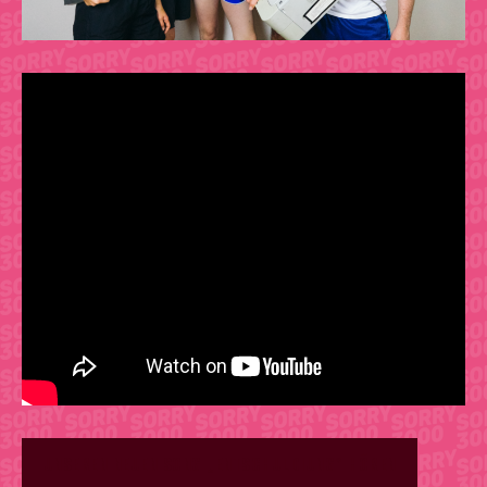
UNSEREN NEUEN SONG „ENTSCHULDIUNG“ HÖREN